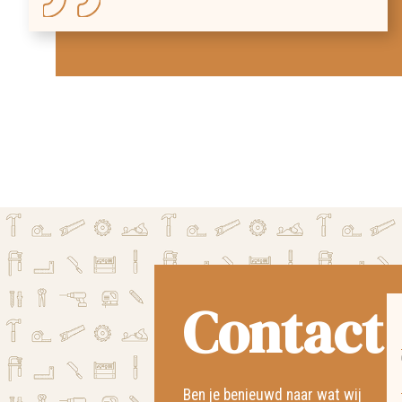
Contact
Ben je benieuwd naar wat wij