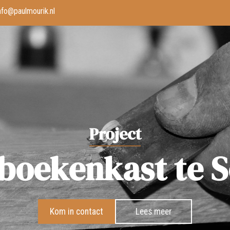
nfo@paulmourik.nl
Project
 boekenkast te
Kom in contact
Lees meer