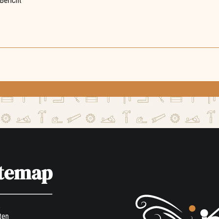
Bericht
itemap
e
ten