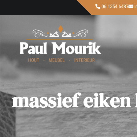
06 1354 6487
i
massief eiken