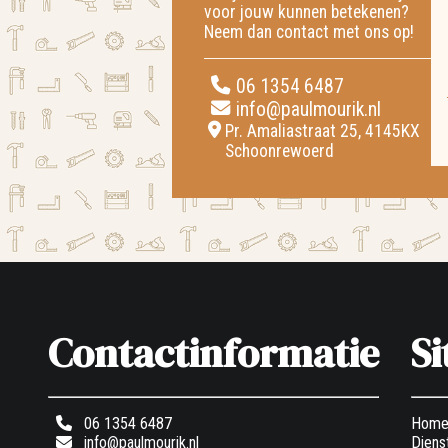
voor jouw kunnen betekenen?
Neem dan contact met ons op!
06 1354 6487
info@paulmourik.nl
Pr. Amaliastraat 25, 4145KX
Schoonrewoerd
Contactinformatie
S
06 1354 6487
Hom
info@paulmourik.nl
Diens