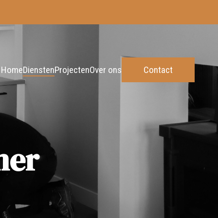
Home
Diensten
Projecten
Over ons
Contact
mer