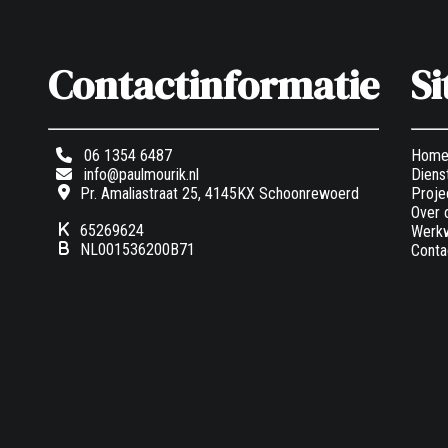
Contactinformatie
S
06 1354 6487
Hom
info@paulmourik.nl
Diens
Pr. Amaliastraat 25, 4145KX Schoonrewoerd
Proje
Over 
65269624
Werkw
NL001536200B71
Conta