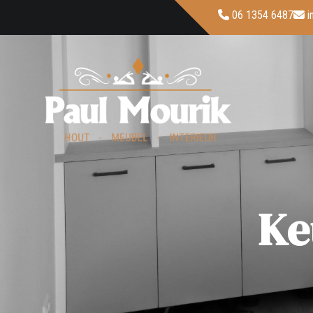
06 1354 6487
i
Ke