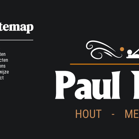
itemap
e
ten
cten
ons
ijze
ct